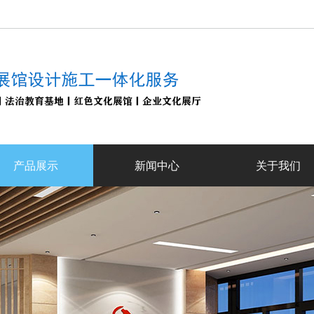
产品展示
新闻中心
关于我们