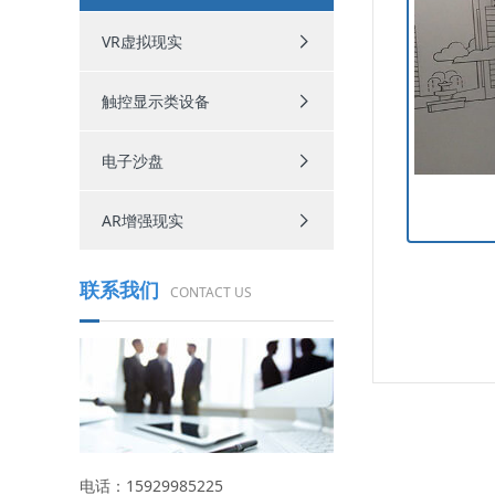
VR虚拟现实
触控显示类设备
电子沙盘
AR增强现实
联系我们
CONTACT US
电话：15929985225