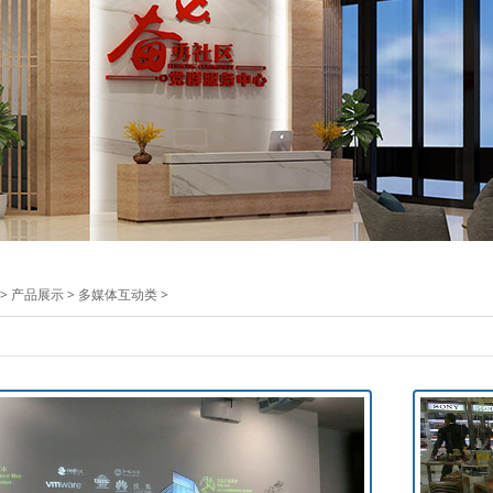
>
产品展示
>
多媒体互动类
>