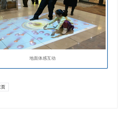
地面体感互动
末页