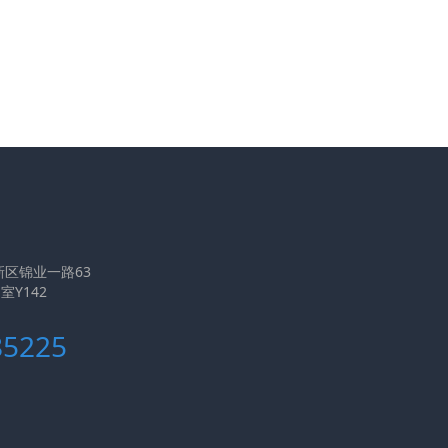
区锦业一路63
室Y142
85225