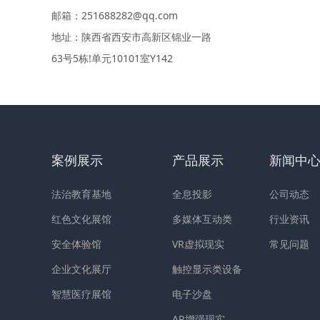
邮箱：251688282@qq.com
地址：陕西省西安市高新区锦业一路
63号5栋!单元10101室Y142
案例展示
产品展示
新闻中
法治教育基地
全息投影
公司动态
红色文化展馆
多媒体互动类
行业资讯
安全体验馆
VR虚拟现实
常见问题
企业文化展厅
触控显示类设备
智慧医疗展馆
电子沙盘
AR增强现实