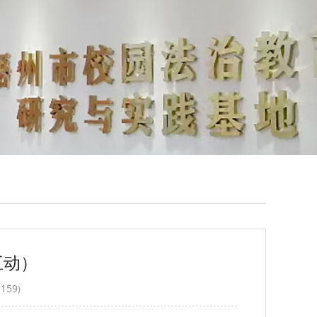
互动）
159
(
)