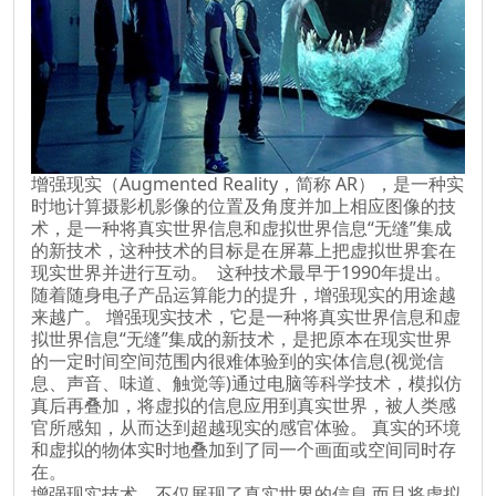
增强现实（Augmented Reality，简称 AR），是一种实
时地计算摄影机影像的位置及角度并加上相应图像的技
术，是一种将真实世界信息和虚拟世界信息“无缝”集成
的新技术，这种技术的目标是在屏幕上把虚拟世界套在
现实世界并进行互动。 这种技术最早于1990年提出。
随着随身电子产品运算能力的提升，增强现实的用途越
来越广。 增强现实技术，它是一种将真实世界信息和虚
拟世界信息“无缝”集成的新技术，是把原本在现实世界
的一定时间空间范围内很难体验到的实体信息(视觉信
息、声音、味道、触觉等)通过电脑等科学技术，模拟仿
真后再叠加，将虚拟的信息应用到真实世界，被人类感
官所感知，从而达到超越现实的感官体验。 真实的环境
和虚拟的物体实时地叠加到了同一个画面或空间同时存
在。
增强现实技术，不仅展现了真实世界的信息,而且将虚拟