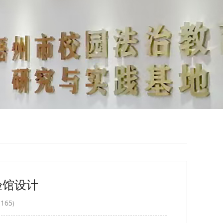
验馆设计
165
(
)